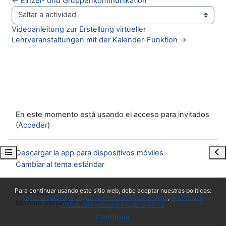
← Einzel- und Gruppenkommunikation
Saltar a actividad
Videoanleitung zur Erstellung virtueller 
Lehrveranstaltungen mit der Kalender-Funktion →
En este momento está usando el acceso para invitados
(
Acceder
)
Abrir índice del curso
Abr
Descargar la app para dispositivos móviles
Cambiar al tema estándar
x
Para continuar usando este sitio web, debe aceptar nuestras políticas:
Impressum
Datenschutzerklärung/Data Protection Declaration
Rechte und
Moodle Version 4.5
Pflichten/Rights and Responsibilities
Continuar