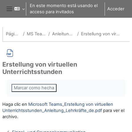
Salta al contenido principal
En este momento está usando el
Acceder
acceso para invitados
Panel lateral
Página Principal
MS Teams für Schulen
Anleitungen für Lehrende
Erstellung von virtuellen Unterrichtsstunden
Erstellung von virtuellen
Unterrichtsstunden
Requisitos de finalización
Marcar como hecha
Haga clic en
Microsoft Teams_Erstellung von virtuellen
Unterrichtsstunden_Anleitung_Lehrkräfte_de.pdf
para ver el
archivo.