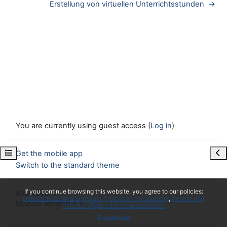
Erstellung von virtuellen Unterrichtsstunden  →
You are currently using guest access (
Log in
)
Open course index
Ope
Get the mobile app
Switch to the standard theme
x
If you continue browsing this website, you agree to our policies:
Impressum
Datenschutzerklärung/Data Protection Declaration
Rechte und
Moodle Version 4.5
Pflichten/Rights and Responsibilities
Continue