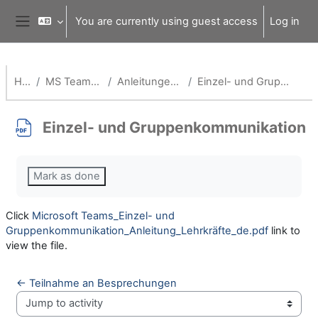
Skip to main content
You are currently using guest access
Log in
Side panel
Home
MS Teams für Schulen
Anleitungen für Lehrende
Einzel- und Gruppenkommunikation
Einzel- und Gruppenkommunikation
Completion requirements
Mark as done
Click
Microsoft Teams_Einzel- und
Gruppenkommunikation_Anleitung_Lehrkräfte_de.pdf
link to
view the file.
← Teilnahme an Besprechungen
Jump to activity