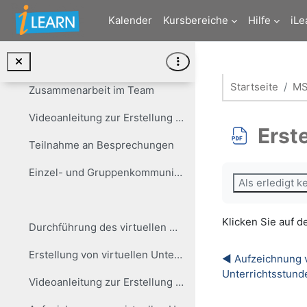
Zum Hauptinhalt
Anmeldung Desktop App (empfohlen für regelmäßigen Gebrauch)
Kalender
Kursbereiche
Hilfe
iLe
Anmeldung Web-Version (Alternative zu Desktop-App)
...
Startseite
MS
Zusammenarbeit im Team
Videoanleitung zur Erstellung von Besprechungen
Erst
Teilnahme an Besprechungen
Abschlussbedi
Einzel- und Gruppenkommunikation
Als erledigt 
Klicken Sie auf de
Durchführung des virtuellen Unterrichts
Erstellung von virtuellen Unterrichtsstunden
◀︎ Aufzeichnung v
Unterrichtsstund
Videoanleitung zur Erstellung virtueller Lehrveranstaltungen mit der Kalender-Funktion