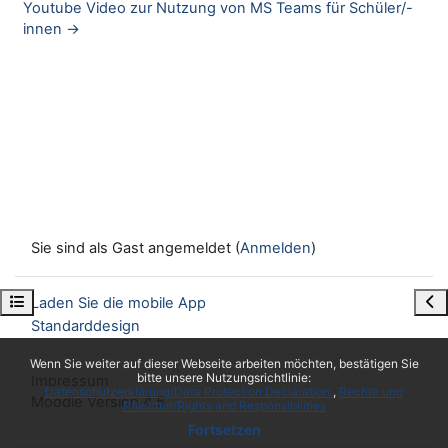
Youtube Video zur Nutzung von MS Teams für Schüler/-
innen →
Sie sind als Gast angemeldet (
Anmelden
)
Kursindex öffnen
Blo
Laden Sie die mobile App
Standarddesign
x
Wenn Sie weiter auf dieser Webseite arbeiten möchten, bestätigen Sie
bitte unsere Nutzungsrichtlinie:
Impressum
Datenschutzerklärung/Data Protection Declaration
Rechte und
Moodle Version 4.5
Pflichten/Rights and Responsibilities
Fortsetzen