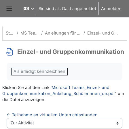
Zum Hauptinhalt
Sie sind als Gast angemeldet
Anmelden
Website-Übersicht
Startseite
MS Teams für Schulen
Anleitungen für Schülerinnen und Schüler
Einzel- und Gruppenkommunikation
Einzel- und Gruppenkommunikation
Abschlussbedingungen
Als erledigt kennzeichnen
Klicken Sie auf den Link '
Microsoft Teams_Einzel- und
Gruppenkommunikation_Anleitung_SchülerInnen_de.pdf
', um
die Datei anzuzeigen.
← Teilnahme an virtuellen Unterrichtsstunden
Zur Aktivität