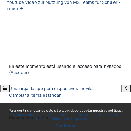
Youtube Video zur Nutzung von MS Teams für Schüler/-
innen →
En este momento está usando el acceso para invitados
(
Acceder
)
Abrir índice del curso
Abr
Descargar la app para dispositivos móviles
Cambiar al tema estándar
x
Para continuar usando este sitio web, debe aceptar nuestras políticas:
Impressum
Datenschutzerklärung/Data Protection Declaration
Rechte und
Moodle Version 4.5
Pflichten/Rights and Responsibilities
Continuar