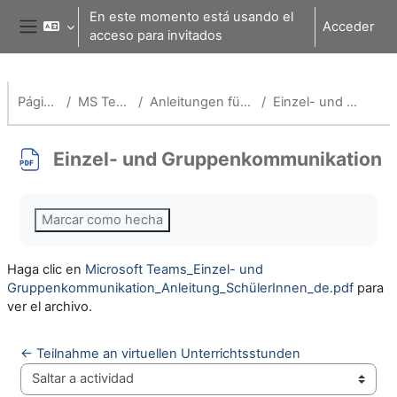
Salta al contenido principal
En este momento está usando el
Acceder
acceso para invitados
Panel lateral
Página Principal
MS Teams für Schulen
Anleitungen für Schülerinnen und Schüler
Einzel- und Gruppenkommunikation
Einzel- und Gruppenkommunikation
Requisitos de finalización
Marcar como hecha
Haga clic en
Microsoft Teams_Einzel- und
Gruppenkommunikation_Anleitung_SchülerInnen_de.pdf
para
ver el archivo.
← Teilnahme an virtuellen Unterrichtsstunden
Saltar a actividad