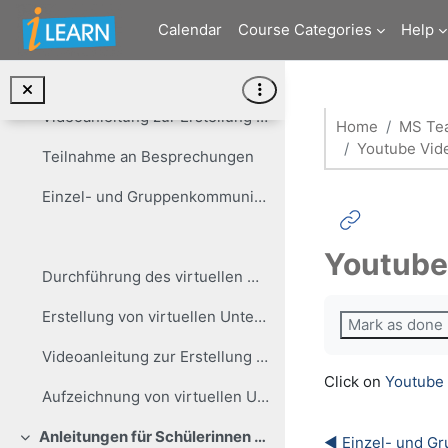
Skip to main content
Calendar
Course Categories
Help
...
Zusammenarbeit im Team
Videoanleitung zur Erstellung von Besprechungen
Home
MS Tea
Youtube Vid
Teilnahme an Besprechungen
Einzel- und Gruppenkommunikation
Youtube
Durchführung des virtuellen Unterrichts
Completion re
Erstellung von virtuellen Unterrichtsstunden
Mark as done
Videoanleitung zur Erstellung virtueller Lehrveranstaltungen mit der Kalender-Funktion
Click on
Youtube 
Aufzeichnung von virtuellen Unterrichtsstunden
Anleitungen für Schülerinnen und Schüler
◀︎ Einzel- und 
Collapse