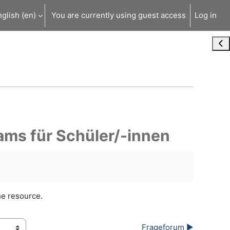
glish ‎(en)‎
You are currently using guest access
Log in
Ope
ms für Schüler/-innen
he resource.
Frageforum ▶︎