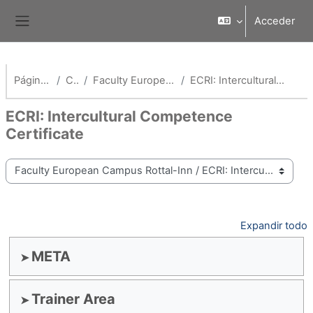
Salta al contenido principal
Acceder
Panel lateral
Página Principal
Cursos
Faculty European Campus Rottal-Inn
ECRI: Intercultural Competence Certificate
ECRI: Intercultural Competence
Certificate
Categorías
Expandir todo
META
Trainer Area