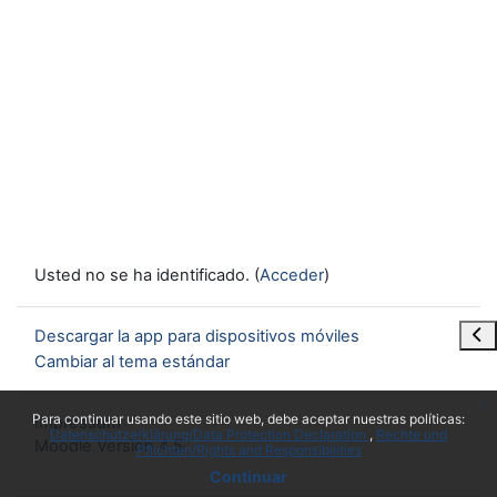
Usted no se ha identificado. (
Acceder
)
Abr
Descargar la app para dispositivos móviles
Cambiar al tema estándar
x
Para continuar usando este sitio web, debe aceptar nuestras políticas:
Impressum
Datenschutzerklärung/Data Protection Declaration
Rechte und
Moodle Version 4.5
Pflichten/Rights and Responsibilities
Continuar