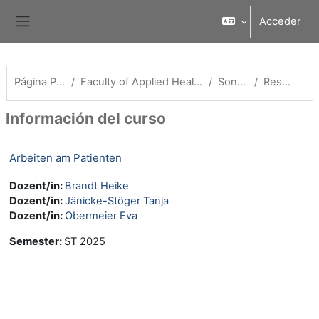
Salta al contenido principal
Acceder
Panel lateral
Página Principal
Faculty of Applied Healthcare Science
Sonstiges
Resumen
Información del curso
Arbeiten am Patienten
Dozent/in:
Brandt Heike
Dozent/in:
Jänicke-Stöger Tanja
Dozent/in:
Obermeier Eva
Semester
:
ST 2025