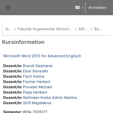
Zum Hauptinhalt
Anmelden
Website-Übersicht
Startseite
Fakultät Angewandte Wirtschaftswissenschaften (School of Management)
MS-Office-WBT
Beschreibung
Kursinformation
Microsoft Word 2013 for Advanced Englisch
Dozent/in:
Brandl Stephanie
Dozent/in:
Elser Benedikt
Dozent/in:
Fisch Karina
Dozent/in:
Fischer Herbert
Dozent/in:
Ponader Michael
Dozent/in:
Popp Heribert
Dozent/in:
Reitmaier-Krebs Admin Martina
Dozent/in:
Stöfl Magdalena
Semester
:
WiSe 2026/27