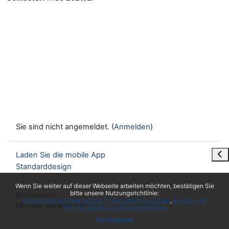
Sie sind nicht angemeldet. (
Anmelden
)
Blo
Laden Sie die mobile App
Standarddesign
x
Wenn Sie weiter auf dieser Webseite arbeiten möchten, bestätigen Sie
bitte unsere Nutzungsrichtlinie:
Impressum
Datenschutzerklärung/Data Protection Declaration
Rechte und
Moodle Version 4.5
Pflichten/Rights and Responsibilities
Fortsetzen