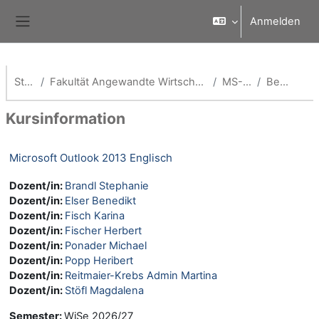
Zum Hauptinhalt
Anmelden
Website-Übersicht
Startseite
Fakultät Angewandte Wirtschaftswissenschaften (School of Management)
MS-Office-WBT
Beschreibung
Kursinformation
Microsoft Outlook 2013 Englisch
Dozent/in:
Brandl Stephanie
Dozent/in:
Elser Benedikt
Dozent/in:
Fisch Karina
Dozent/in:
Fischer Herbert
Dozent/in:
Ponader Michael
Dozent/in:
Popp Heribert
Dozent/in:
Reitmaier-Krebs Admin Martina
Dozent/in:
Stöfl Magdalena
Semester
:
WiSe 2026/27