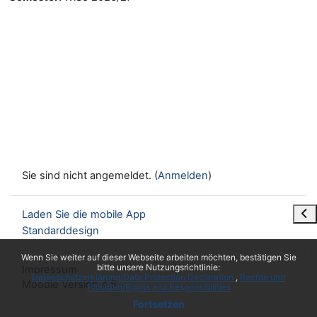
Sie sind nicht angemeldet. (
Anmelden
)
Blo
Laden Sie die mobile App
Standarddesign
x
Wenn Sie weiter auf dieser Webseite arbeiten möchten, bestätigen Sie
bitte unsere Nutzungsrichtlinie:
Impressum
Datenschutzerklärung/Data Protection Declaration
Rechte und
Moodle Version 4.5
Pflichten/Rights and Responsibilities
Fortsetzen