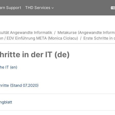
arn Support
THD Services
kultät Angewandte Informatik
Metakurse (Angewandte Informa
ion / EDV Einführung META (Monica Ciolacu)
Erste Schritte in 
ritte in der IT (de)
ttsübersicht
the IT (en)
Datei
hritte (Stand 07.2020)
Datei
ngblatt