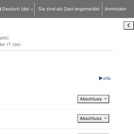
Deutsch ‎(de)‎
Sie sind als Gast angemeldet
Anmelden
Blo
tik)
der IT (de)
▶︎
vhb
Abschluss
Abschluss