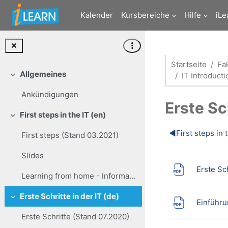
Zum Hauptinhalt
Kalender
Kursbereiche
Hilfe
iLe
Startseite
Fa
Allgemeines
IT Introduct
Einklappen
Ankündigungen
Erste Sch
First steps in the IT (en)
Einklappen
Abschni
◀︎
First steps in 
First steps (Stand 03.2021)
Slides
Erste Sc
Learning from home - Informations for students
Erste Schritte in der IT (de)
Einklappen
Einführu
Erste Schritte (Stand 07.2020)