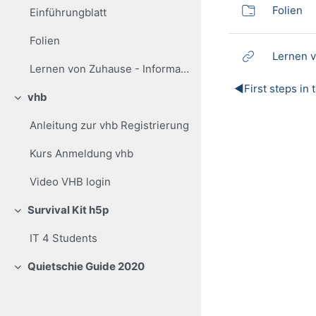
Ve
Folien
Einführungblatt
Folien
Lernen v
Lernen von Zuhause - Informationen für Studierende
◀︎
First steps in 
vhb
Einklappen
Anleitung zur vhb Registrierung
Kurs Anmeldung vhb
Video VHB login
Survival Kit h5p
Einklappen
IT 4 Students
Quietschie Guide 2020
Einklappen