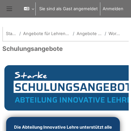
Zum Hauptinhalt
Sie sind als Gast angemeldet
Anmelden
Website-Übersicht
Startseite
Angebote für Lehrende und Mitarbeitende
Angebote für Lehrende
Workshops
Schulungsangebote
Abschnittsübersicht
Die Abteilung Innovative Lehre unterstützt alle