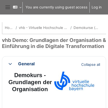
Skip to main content
You are currently using guest access
Log in
Side panel
Home
vhb - Virtuelle Hochschule Bayern
Demokurse (vhb)
vhb Demo: Grundlagen der Organisation &
Einführung in die Digitale Transformation
Section outline
General
Collapse all
Collapse
Demokurs -
Grundlagen der
Organisation