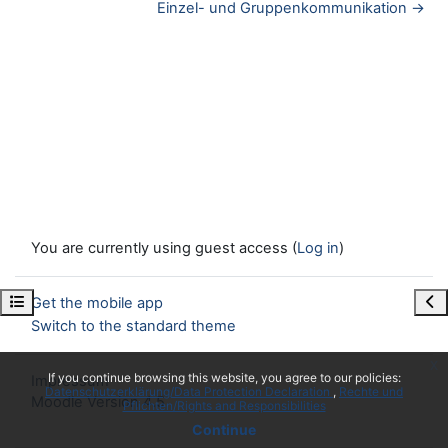
Einzel- und Gruppenkommunikation →
You are currently using guest access (
Log in
)
Open course index
Ope
Get the mobile app
Switch to the standard theme
x
If you continue browsing this website, you agree to our policies:
Impressum
Datenschutzerklärung/Data Protection Declaration
Rechte und
Moodle Version 4.5
Pflichten/Rights and Responsibilities
Continue