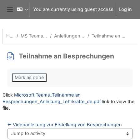
Skip to main content
You are currently using guest access
Log in
Side panel
Home
MS Teams für Schulen
Anleitungen für Lehrende
Teilnahme an Besprechungen
Teilnahme an Besprechungen
Completion requirements
Mark as done
Click
Microsoft Teams_Teilnahme an
Besprechungen_Anleitung_Lehrkräfte_de.pdf
link to view the
file.
← Videoanleitung zur Erstellung von Besprechungen
Jump to activity