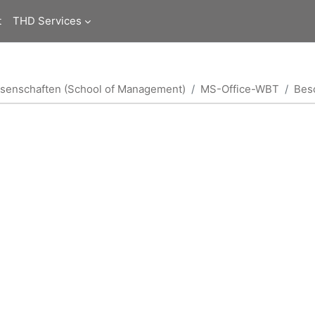
t
THD Services
ssenschaften (School of Management)
MS-Office-WBT
Bes