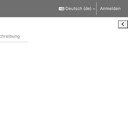
Deutsch ‎(de)‎
Anmelden
Blo
chreibung