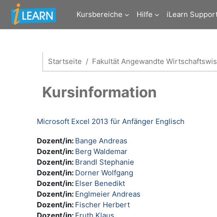
Zum Hauptinhalt
Kursbereiche
Hilfe
iLearn Suppor
Startseite
Fakultät Angewandte Wirtschaftswi
Kursinformation
Microsoft Excel 2013 für Anfänger Englisch
Dozent/in:
Bange Andreas
Dozent/in:
Berg Waldemar
Dozent/in:
Brandl Stephanie
Dozent/in:
Dorner Wolfgang
Dozent/in:
Elser Benedikt
Dozent/in:
Englmeier Andreas
Dozent/in:
Fischer Herbert
Dozent/in:
Fruth Klaus