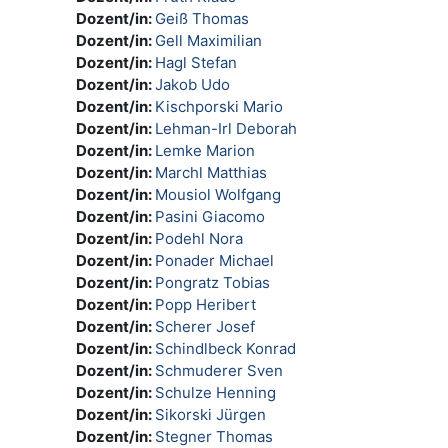
Dozent/in:
Geiß Thomas
Dozent/in:
Gell Maximilian
Dozent/in:
Hagl Stefan
Dozent/in:
Jakob Udo
Dozent/in:
Kischporski Mario
Dozent/in:
Lehman-Irl Deborah
Dozent/in:
Lemke Marion
Dozent/in:
Marchl Matthias
Dozent/in:
Mousiol Wolfgang
Dozent/in:
Pasini Giacomo
Dozent/in:
Podehl Nora
Dozent/in:
Ponader Michael
Dozent/in:
Pongratz Tobias
Dozent/in:
Popp Heribert
Dozent/in:
Scherer Josef
Dozent/in:
Schindlbeck Konrad
Dozent/in:
Schmuderer Sven
Dozent/in:
Schulze Henning
Dozent/in:
Sikorski Jürgen
Dozent/in:
Stegner Thomas